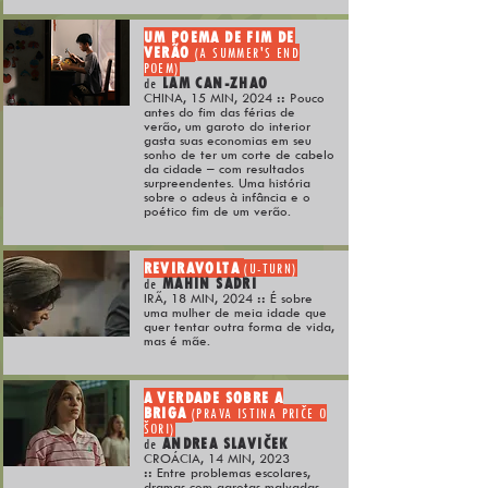
UM POEMA DE FIM DE
VERÃO
(A SUMMER'S END
POEM)
LAM CAN-ZHAO
de
CHINA, 15 MIN, 2024
::
Pouco
antes do fim das férias de
verão, um garoto do interior
gasta suas economias em seu
sonho de ter um corte de cabelo
da cidade – com resultados
surpreendentes. Uma história
sobre o adeus à infância e o
poético fim de um verão.
REVIRAVOLTA
(U-TURN)
MAHIN SADRI
de
IRÃ, 18 MIN, 2024
::
É sobre
uma mulher de meia idade que
quer tentar outra forma de vida,
mas é mãe.
A VERDADE SOBRE A
BRIGA
(PRAVA ISTINA PRIČE O
ŠORI)
ANDREA SLAVIČEK
de
CROÁCIA, 14 MIN, 2023
::
Entre problemas escolares,
dramas com garotas malvadas,