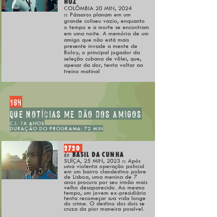
HOZ
COLÔMBIA 20 MIN, 2024
::
Pássaros planam em um
grande coliseu vazio, enquanto
o tempo e a morte se encontram
em uma noite. A memória de um
amigo que não está mais
presente invade a mente de
Boloy, o principal jogador da
seleção cubana de vôlei, que,
apesar da dor, tenta voltar ao
treino matinal
16h
QUE NOTÍCIAS ME DÃO DOS AMIGOS
C.I. 16 ANOS
DURAÇÃO DO PROGRAMA: 72 MIN
2720
BASIL DA CUNHA
de
SUÍÇA, 25 MIN, 2023
::
Após
uma violenta operação policial
em um bairro clandestino pobre
de Lisboa, uma menina de 7
anos procura por seu irmão mais
velho desaparecido. Ao mesmo
tempo, um jovem ex-presidiário
tenta recomeçar sua vida longe
do crime. O destino dos dois se
cruza da pior maneira possível.