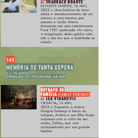
SHADRACK BOAKYE
de
ESTADOS UNIDOS, 16 MIN,
2023
::
Uma história de amor
sobre o amadurecimento de um
menino e uma menina que
passam o verão inteiro
brincando em uma caminhonete
Ford 1951 quebrada. No carro,
a imaginação deles ganha vida
até o dia em que a realidade se
instala.
14h
MEMÓRIA DE TANTA ESPERA
C.I. 16 ANOS
DURAÇÃO DO PROGRAMA: 68 MIN
RETRATO DE
FAMÍLIA
(FAMILY PORTRAIT)
LEA VIDAKOVIC
de
CROÁCIA, 14 MIN,
2024
::
Enquanto a Austro-
Hungria balança à beira do
colapso, Andras e sua filha ficam
surpresos com a visita de seu
irmão, Zoltan, que vem
acompanhado por sua grande
família.