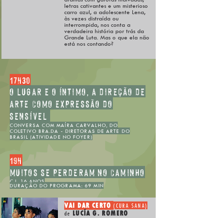
letras cativantes e um misterioso
carro azul, a adolescente Lena,
às vezes distraída ou
interrompida, nos conta a
verdadeira história por trás da
Grande Luta. Mas o que ela não
está nos contando?
17h30
O LUGAR E O ÍNTIMO, A DIREÇÃO DE
ARTE COMO EXPRESSÃO DO
SENSÍVEL
CONVERSA COM MAÍRA CARVALHO, DO
COLETIVO BRA.DA - DIRETORAS DE ARTE DO
BRASIL (ATIVIDADE NO FOYER)
19h
MUITOS SE PERDERAM NO CAMINHO
C.I. 16 ANOS
DURAÇÃO DO PROGRAMA: 69 MIN
VAI DAR CERTO
(CURA SANA)
LUCÍA G. ROMERO
de