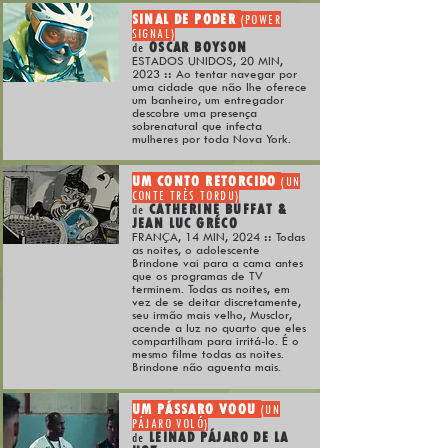
SINAL DE PODER
(POWER
SIGNAL)
OSCAR BOYSON
de
ESTADOS UNIDOS, 20 MIN,
2023
::
Ao tentar navegar por
uma cidade que não lhe oferece
um banheiro, um entregador
descobre uma presença
sobrenatural que infecta
mulheres por toda Nova York.
UM CONTO RETORCIDO
(UN
CONTE TRÈS TORDU)
CATHERINE BUFFAT &
de
JEAN LUC GRÉCO
FRANÇA, 14 MIN, 2024
::
Todas
as noites, o adolescente
Brindone vai para a cama antes
que os programas de TV
terminem. Todas as noites, em
vez de se deitar discretamente,
seu irmão mais velho, Musclor,
acende a luz no quarto que eles
compartilham para irritá-lo. É o
mesmo filme todas as noites.
Brindone não aguenta mais.
UM PÁSSARO VOOU
(UN
PÁJARO VOLÓ)
LEINAD PÁJARO DE LA
de