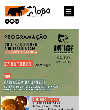
PROGRAMAÇÃO
26 e 27 OUTubro
|
CINE BRASÍLIA 2024
ENTRADA GRATUITA
Nada será
como antes
27 OUTubro
Domingo
10h
PAISAGEM DA JANELA
SESSÃO INFANTO-JUVENIL C.I. 10 ANOS
DURAÇÃO DO PROGRAMA: 61 MIN
O NINHO
(BASHA)
ANIRBAN PAUL
de
ÍNDIA, 21 MIN, 2024
::
Aventura lúdica de dois irmãos