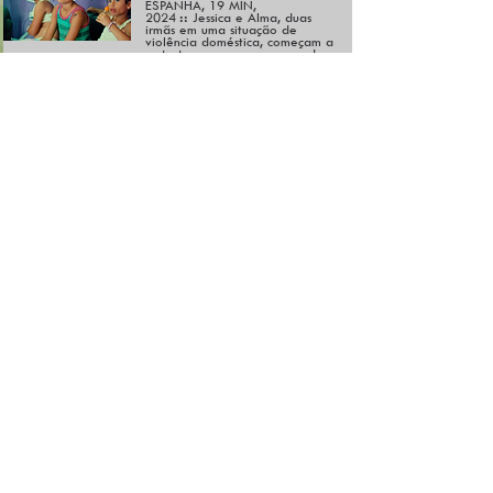
ESPANHA, 19 MIN,
2024
::
Jessica e Alma, duas
irmãs em uma situação de
violência doméstica, começam a
se tratar com amor em vez de
violência durante uma de suas
visitas rotineiras ao escritório de
assistência social na noite de
San Juan, uma festividade
espanhola.
ENGOLE O CHORO
FABIO RODRIGO
de
BRASIL, 12 MIN, 2024
::
Anderson é um jovem negro
de 17 anos, morador da
periferia de São Paulo, que ao
se sentir cansado de toda a
exclusão e abandono, decide
furtar a moto do pai, que não
via há anos, na tentativa de se
afirmar como homem.
GARRAFAS
(BOTTLES)
YASSINE EL IDRISSI
de
MARROCOS, 18 MIN, 2024
::
Said, um garoto de 13 anos
na antiga Medina de Rabat, tem
um trabalho paralelo coletando
garrafas de cerveja vazias para
comprar comida para um
cachorro que está escondendo.
Ele enfrenta um conflito entre
manter o cachorro que resgatou
e as expectativas de sua família,
amigos e tradições religiosas.