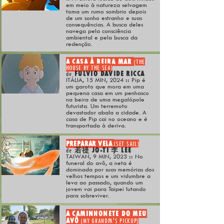
em meio à natureza selvagem
toma um rumo sombrio depois
de um sonho estranho e suas
consequências. A busca deles
navega pela consciência
ambiental e pela busca da
redenção.
A CASA À BEIRA MAR
(THE
HOUSE BY THE SEA)
FULVIO DAVIDE RICCA
de
ITÁLIA, 15 MIN, 2024
::
Pip é
um garoto que mora em uma
pequena casa em um penhasco
na beira de uma megalópole
futurista. Um terremoto
devastador abala a cidade. A
casa de Pip cai no oceano e é
transportada à deriva.
PREPARAR VELA
(SET SAIL)
若禔 JO-TI 李 LEE
de
TAIWAN, 9 MIN, 2023
::
No
funeral do avô, a neta é
dominada por suas memórias dos
velhos tempos e um vislumbre a
leva ao passado, quando um
jovem vai para Taipei lutando
para sobreviver.
A CAMINHONETE DO MEU
AVÔ
(MY GRANDPA'S PICKUP)