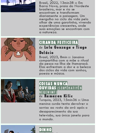
Brasil, 2022, 13min38
::
Em
Barra Nova, praia do Nordeste
brasileiro, mar e rio se
encontram e transformam
diariamente a paisagem. Um
mergulho no ciclo da vida pelo
olhar de uma garotinha, vivendo
experiências crescentes, onde
suas emoções se encontram com
a natureza.
CIRANDA FEITICEIRA
Lula Gonzaga e Tiago
de
Delácio
Brasil, 2023, 8min
::
Janaina
compartilha com a mãe o ritual
d
a pesca na Ilha de Itamaracá.
Elas enfrentam a dor e a beleza
dos ciclos da vida com sonhos,
poesia e música.
COISAS NUNCA
OUVIDAS
(SERPÊHATIYÊN
NEQEWIMT)
Ramazan Kilic
de
Turquia, 2023, 15min36
::
Uma
menina curda tenta devolver o
sorriso ao rosto da avó após o
desaparecimento da sua
televisão, sua única janela para
o mundo.
DINHO