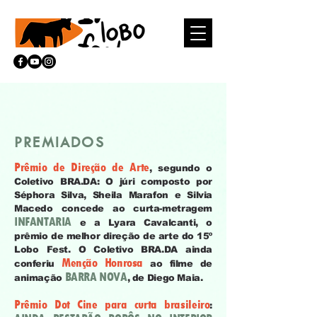
PREMIADOS
Prêmio de Direção de Arte
, segundo o
Coletivo BRA.DA:
O júri composto por
Séphora Silva, Sheila Marafon e Silvia
Macedo concede ao curta-metragem
INFANTARIA
e a
Lyara Cavalcanti
, o
prêmio de melhor direção de arte do 15º
Lobo Fest. O Coletivo BRA.DA ainda
Menção Honrosa
conferiu
ao filme de
BARRA NOVA
animação
, de
Diego Maia
.
Prêmio Dot Cine para curta brasileiro
: