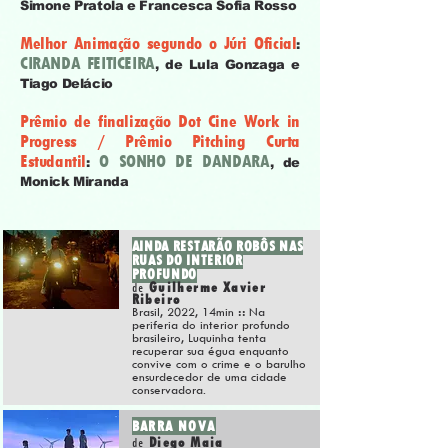
Simone Pratola
e
Francesca Sofia Rosso
Melhor Animação segundo o Júri Oficial
:
CIRANDA FEITICEIRA
, de
Lula Gonzaga
e
Tiago Delácio
Prêmio de finalização Dot Cine Work in
Progress / Prêmio Pitching Curta
Estudantil
O SONHO DE DANDARA
:
, de
Monick Miranda
AINDA RESTARÃO ROBÔS NAS
RUAS DO INTERIOR
PROFUNDO
Guilherme Xavier
de
Ribeiro
Brasil, 2022, 14m
in
::
Na
periferia do interior profundo
brasileiro, Luquinha tenta
recuperar sua égua enquanto
convive com o crime e o barulho
ensurdecedor de uma cidade
conservadora.
BARRA NOVA
Diego Maia
de