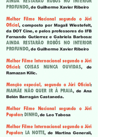
AINDA RESTARÃO ROBÔS NO INTERIOR
PROFUNDO
, de
Guilherme Xavier Ribeiro
Melhor Fil
me Nacional segundo o Júri
Oficial
, composto por Magali Wiestefelt,
da DOT Cine, e pelos professores do IFB
Fernando Gutierrez e Gabriela Barbosa:
AINDA RESTARÃO ROBÔS NO INTERIOR
PROFUNDO
, de
Guilherme Xavier Ribeiro
Melhor Filme Internacional segundo o Júri
Oficial
COISAS NUNCA OUVIDAS
:
, de
Ramazan Kilic
.
Menção especial, segundo o Júri Oficial
:
MAMÃE NÃO QUER IR À PRAIA
, de
Ana
Belén Barragán Castaneda
.
Melhor Filme Nacional segundo o Júri
Popular
DINHO
:
, de
Leo Tabosa
Melhor Filme Internacional segundo o Júri
Popular
LA NOTTE
:
, de
Martina Generali
,