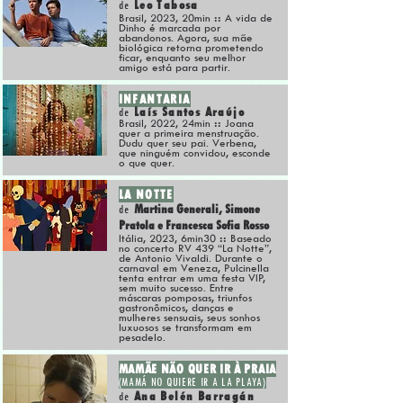
Leo Tabosa
de
Brasil, 2023, 20mi
n
::
A vida de
Dinho é marcada por
abandonos. Agora, sua mãe
biológica retorna prometendo
ficar, enquanto seu melhor
amigo está para partir.
INFANTARIA
Laís Santos Araújo
de
Brasil, 2022, 24min
::
Joana
quer a
primeira men
struação.
Dudu quer seu pai. Verbena,
que ninguém convidou, esconde
o que quer.
LA NOTTE
Martina Generali, Simone
de
Pratola e Francesca Sofia Rosso
Itália, 2023, 6min3
0
::
Baseado
no concerto RV 439 “La Notte”,
de Antonio Vivaldi.
Durante o
carnaval em Veneza, Pulcinella
tenta entrar em uma festa VIP,
sem muito sucesso. Entre
máscaras pomposas, triunfos
gastronômicos, danças e
mulheres sensuais, seus sonhos
luxuosos se transformam em
pesadelo.
MAMÃE NÃO QUER IR À PRAIA
(MAMÁ NO QUIERE IR A LA PLAYA)
Ana Belén Barragán
de